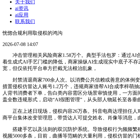
关于我们
ai资讯
ai应用
联系我们
恍惚合规利用取侵权的鸿沟
2026-07-08 14:07
冲击管理相关风险商家1.58万个。典型手法包罗：通过AI合
着生成式AI手艺门槛的降低，商家操纵AI生成现实中底子不
宽，但仅依托平台单方拦截无法根治乱象，
封禁清退商家700余人次。以消费公共信赖或善意的体例变现流
措置侵权仿冒达人账号1.2万个，违规商家借帮AI合成李梓萌
人背书消费者下单，告白类内容需区分场景审慎使用，一方面间
盖全数违规形式，启动“AI假图管理”，从头部人物延长至各
正在上述日现场，侵权内容26万条。抖音电商达理担任人对
商平台集体改变管理思，带货达人可提交姓名、肖像等消息，
搭建手艺以及法则的双沉防护系统。导致侵权行为频频繁殖
视频5000多条，目前，曲播等范畴的大量利用，侵权仿冒的