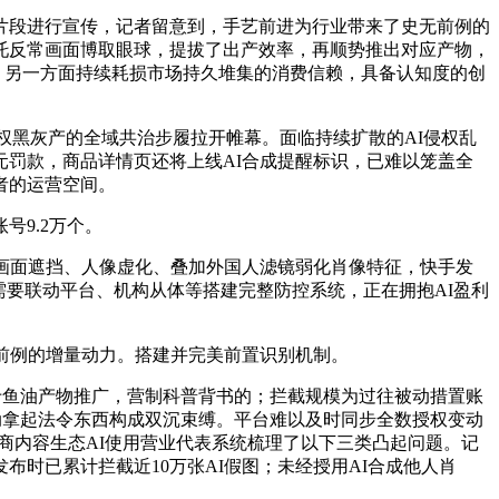
段进行宣传，记者留意到，手艺前进为行业带来了史无前例的
托反常画面博取眼球，提拔了出产效率，再顺势推出对应产物，
。另一方面持续耗损市场持久堆集的消费信赖，具备认知度的创
权黑灰产的全域共治步履拉开帷幕。面临持续扩散的AI侵权乱
元罚款，商品详情页还将上线AI合成提醒标识，已难以笼盖全
者的运营空间。
9.2万个。
画面遮挡、人像虚化、叠加外国人滤镜弱化肖像特征，快手发
需要联动平台、机构从体等搭建完整防控系统，正在拥抱AI盈利
前例的增量动力。搭建并完美前置识别机制。
于鱼油产物推广，营制科普背书的；拦截规模为过往被动措置账
动拿起法令东西构成双沉束缚。平台难以及时同步全数授权变动
商内容生态AI使用营业代表系统梳理了以下三类凸起问题。记
时已累计拦截近10万张AI假图；未经授用AI合成他人肖