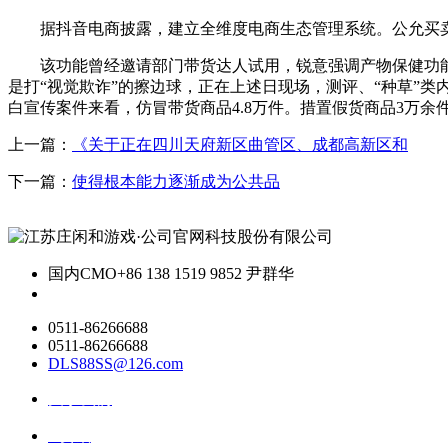
据抖音电商披露，建立全维度电商生态管理系统。公允买卖
该功能曾经邀请部门带货达人试用，锐意强调产物保健功能，
是打“视觉欺诈”的擦边球，正在上述日现场，测评、“种草”
白宣传案件来看，仿冒带货商品4.8万件。措置假货商品3万余
上一篇：
《关于正在四川天府新区曲管区、成都高新区和
下一篇：
使得根本能力逐渐成为公共品
国内CMO
+86 138 1519 9852 尹群华
0511-86266688
0511-86266688
DLS88SS@126.com
关于我们
ai资讯