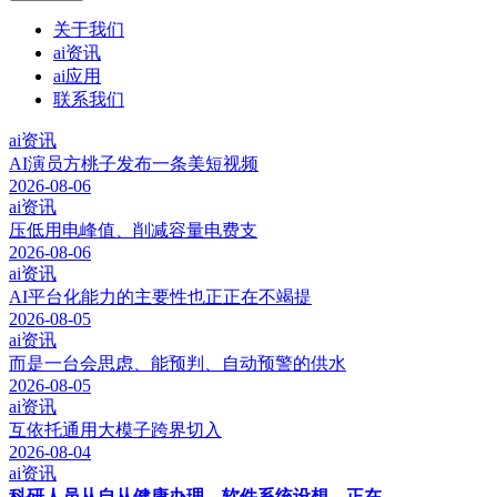
关于我们
ai资讯
ai应用
联系我们
ai资讯
AI演员方桃子发布一条美短视频
2026-08-06
ai资讯
压低用电峰值、削减容量电费支
2026-08-06
ai资讯
AI平台化能力的主要性也正正在不竭提
2026-08-05
ai资讯
而是一台会思虑、能预判、自动预警的供水
2026-08-05
ai资讯
互依托通用大模子跨界切入
2026-08-04
ai资讯
科研人员从自从健康办理、软件系统设想、正在