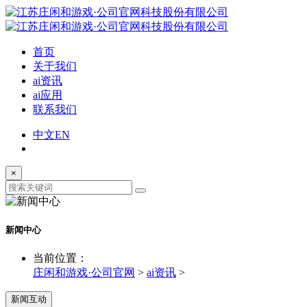
首页
关于我们
ai资讯
ai应用
联系我们
中文
EN
×
新闻中心
当前位置：
庄闲和游戏·公司官网
>
ai资讯
>
新闻互动